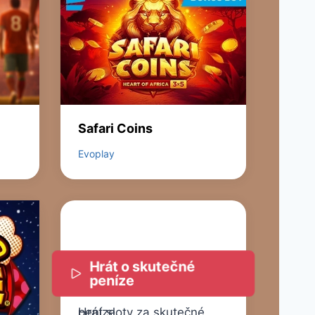
Safari Coins
Evoplay
Hrát o skutečné
peníze
Hrát sloty za skutečné peníze