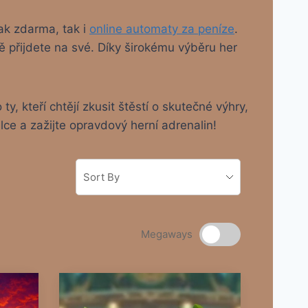
jak zdarma, tak i
online automaty za peníze
.
ě přijdete na své. Díky širokému výběru her
, kteří chtějí zkusit štěstí o skutečné výhry,
lce a zažijte opravdový herní adrenalin!
Megaways