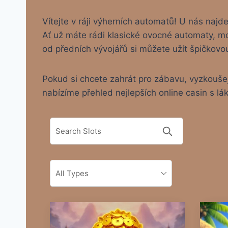
Vítejte v ráji výherních automatů! U nás najde
Ať už máte rádi klasické ovocné automaty, mod
od předních vývojářů si můžete užít špičkovo
Pokud si chcete zahrát pro zábavu, vyzkoušejt
nabízíme přehled nejlepších online casin s lá