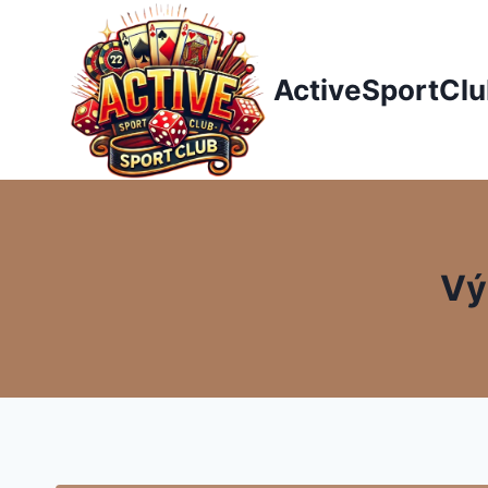
Přeskočit
na
obsah
ActiveSportCl
Vý