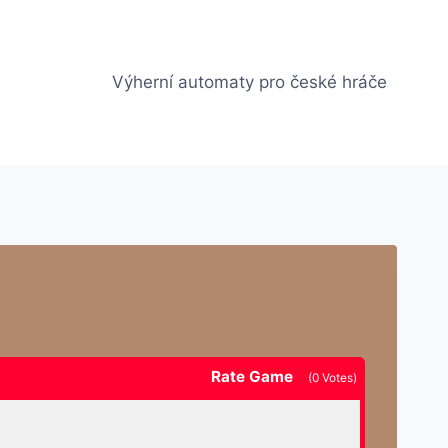
Výherní automaty pro české hráče
Rate Game
(
0
Votes)