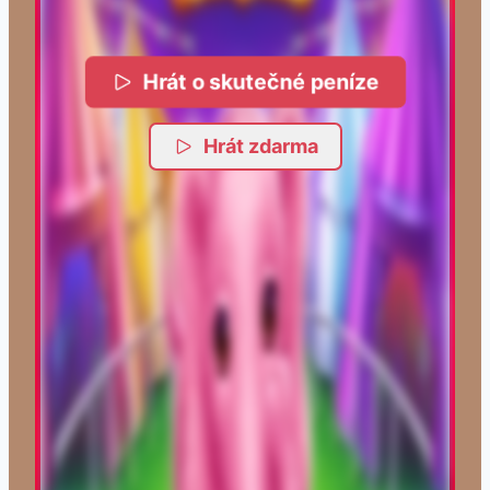
Hrát o skutečné peníze
Hrát zdarma