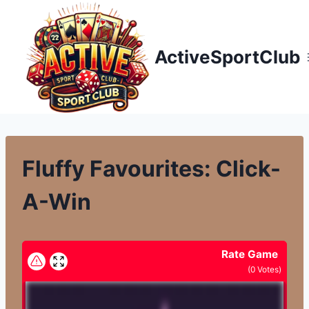
Přeskočit
na
obsah
ActiveSportClub
Fluffy Favourites: Click-
A-Win
Rate Game
(
0
Votes)