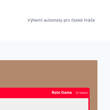
Výherní automaty pro české hráče
Rate Game
(
0
Votes)