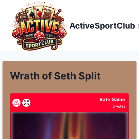
Přeskočit
na
obsah
ActiveSportClub
Wrath of Seth Split
Rate Game
(
0
Votes)