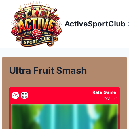
Přeskočit
na
obsah
ActiveSportClub
Ultra Fruit Smash
Rate Game
(
0
Votes)