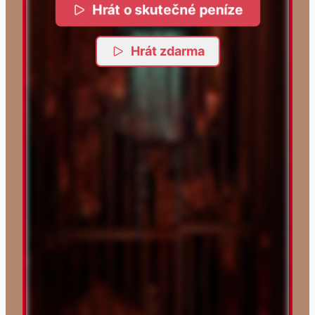
Hrát o skutečné peníze
Hrát zdarma