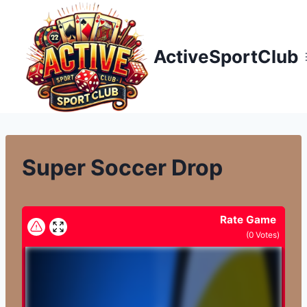
Přeskočit
na
obsah
ActiveSportClub
Super Soccer Drop
Rate Game
(
0
Votes)