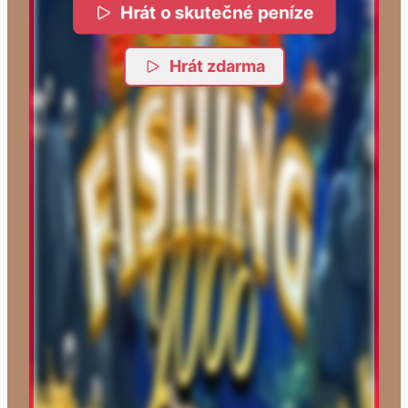
Hrát o skutečné peníze
Hrát zdarma