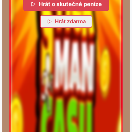
Hrát o skutečné peníze
Hrát zdarma