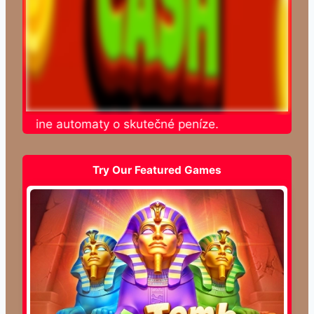
te online automaty o skutečné peníze.
Try Our Featured Games