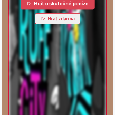
Hrát o skutečné peníze
Hrát zdarma