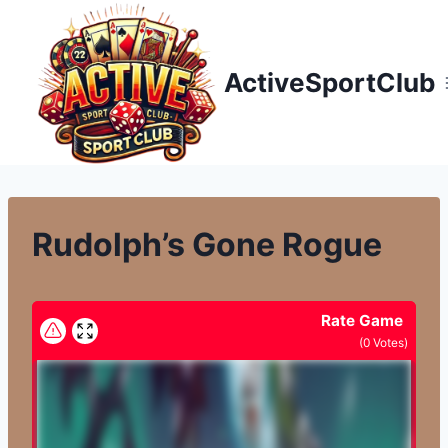
Přeskočit
na
obsah
ActiveSportClub
Rudolph’s Gone Rogue
Rate Game
(
0
Votes)