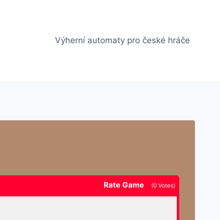
Výherní automaty pro české hráče
Rate Game
(
0
Votes)