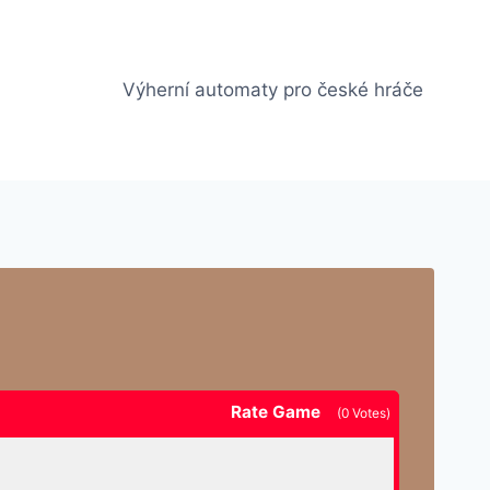
Výherní automaty pro české hráče
Rate Game
(
0
Votes)