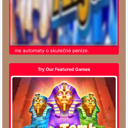
e online automaty o skutečné peníze.
Try Our Featured Games