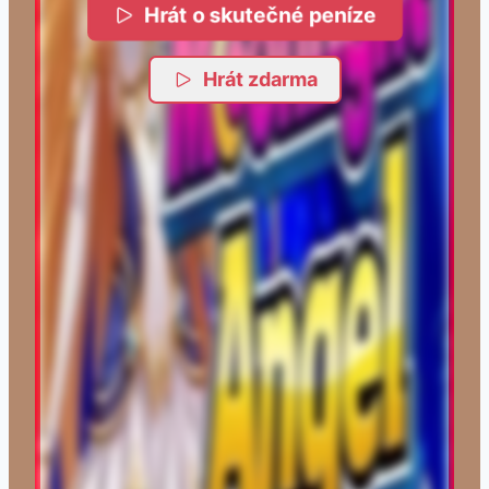
Hrát o skutečné peníze
Hrát zdarma