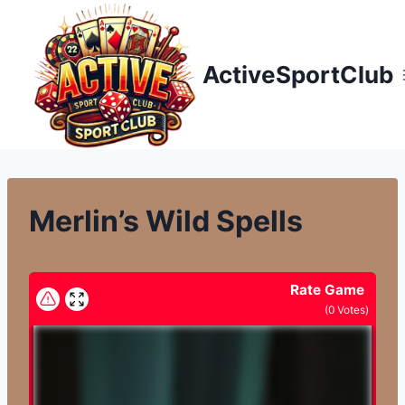
Přeskočit
na
obsah
ActiveSportClub
Merlin’s Wild Spells
Rate Game
(
0
Votes)