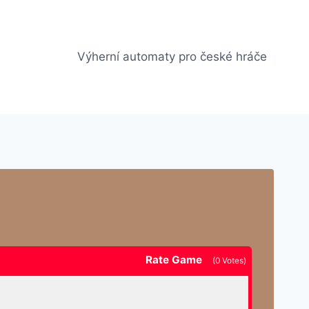
Výherní automaty pro české hráče
Rate Game
(
0
Votes)