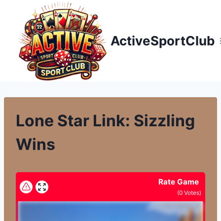
Přeskočit
na
obsah
ActiveSportClub
Lone Star Link: Sizzling
Wins
Rate Game
(
0
Votes)