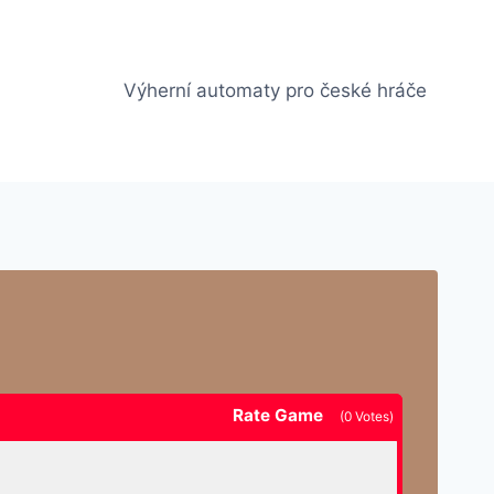
Výherní automaty pro české hráče
Rate Game
(
0
Votes)