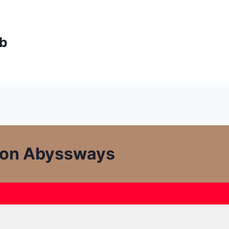
ub
gon Abyssways