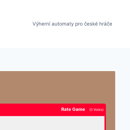
Výherní automaty pro české hráče
Rate Game
(
0
Votes)