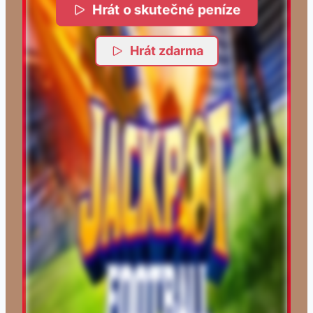
Hrát o skutečné peníze
Hrát zdarma