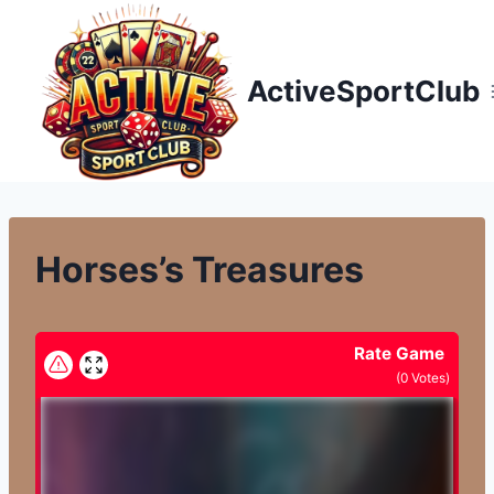
Přeskočit
na
obsah
ActiveSportClub
Horses’s Treasures
Rate Game
(
0
Votes)