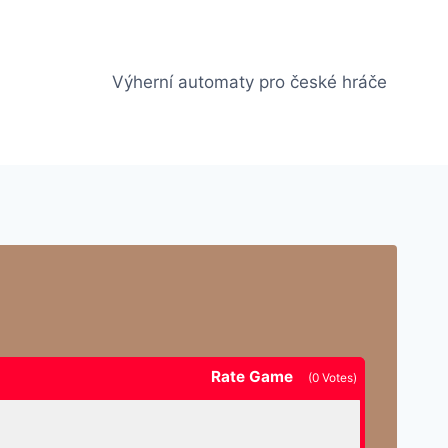
Výherní automaty pro české hráče
Rate Game
(
0
Votes)