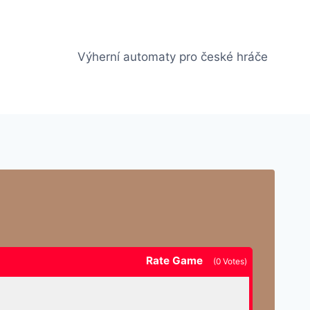
Výherní automaty pro české hráče
Rate Game
(
0
Votes)