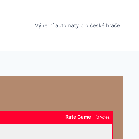
Výherní automaty pro české hráče
Rate Game
(
0
Votes)