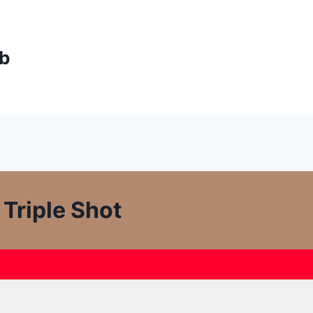
ub
Triple Shot