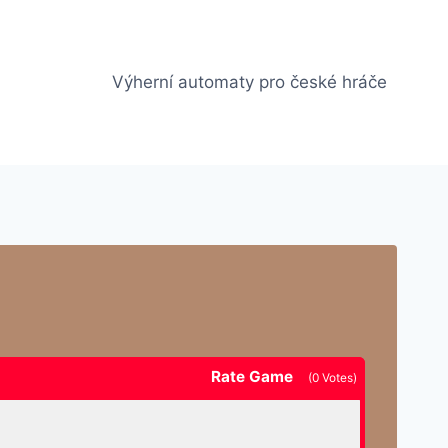
Výherní automaty pro české hráče
Rate Game
(
0
Votes)