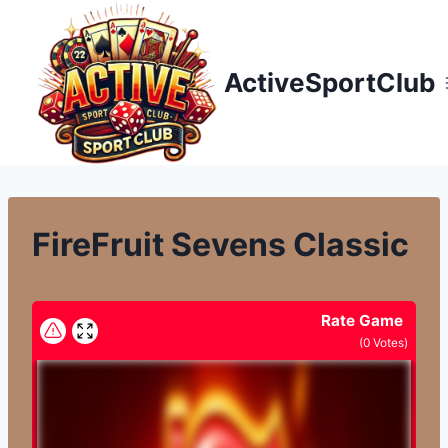
Přeskočit
na
obsah
ActiveSportClub
FireFruit Sevens Classic
Rate Game
(
0
Votes)