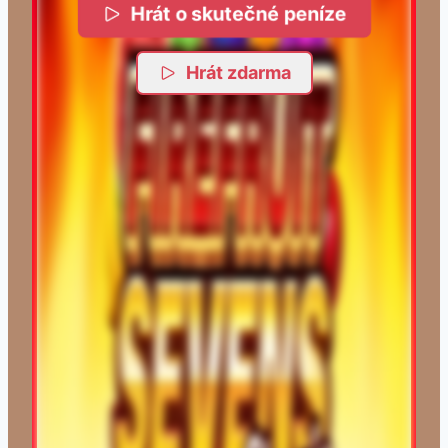
Hrát o skutečné peníze
Hrát zdarma