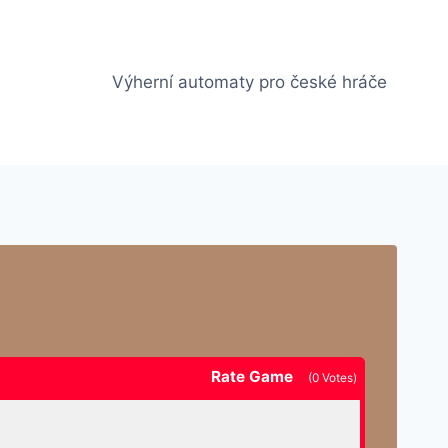
Výherní automaty pro české hráče
Rate Game
(
0
Votes)