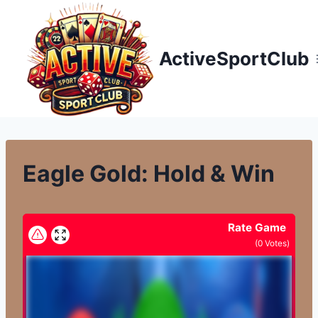
Přeskočit
na
obsah
ActiveSportClub
Eagle Gold: Hold & Win
Rate Game
(
0
Votes)