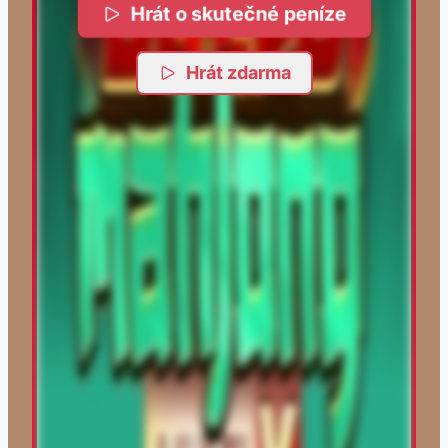
Hrát o skutečné peníze
Hrát zdarma