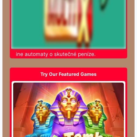
te online automaty o skutečné peníze.
Try Our Featured Games