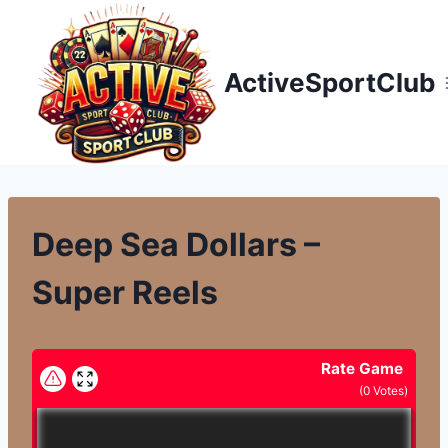
Přeskočit
na
obsah
ActiveSportClub
Deep Sea Dollars –
Super Reels
Rate Game
(
0
Votes)