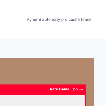
Výherní automaty pro české hráče
Rate Game
(
0
Votes)