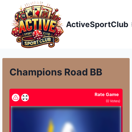
Přeskočit
na
obsah
ActiveSportClub
Champions Road BB
Rate Game
(
0
Votes)