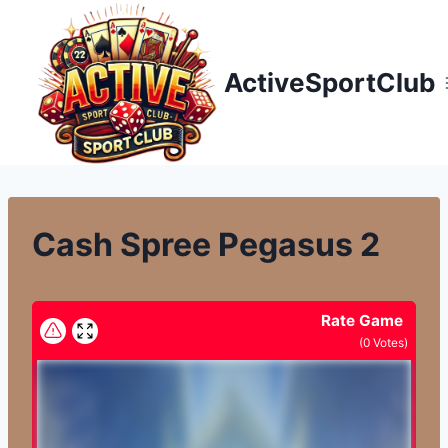
Přeskočit
na
obsah
ActiveSportClub
Cash Spree Pegasus 2
Rate Game
(
0
Votes)