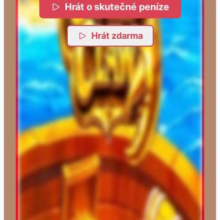
Hrát o skutečné peníze
Hrát zdarma