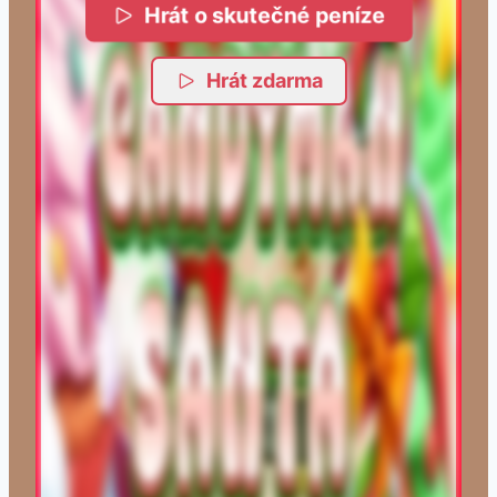
Hrát o skutečné peníze
Hrát zdarma