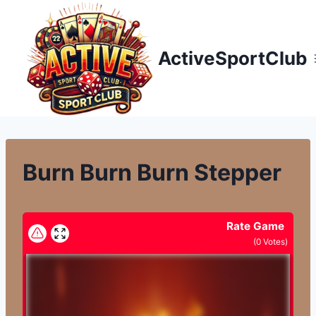
Přeskočit
na
obsah
ActiveSportClub
Burn Burn Burn Stepper
Rate Game
(
0
Votes)