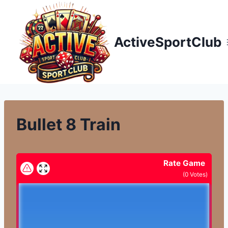
Přeskočit
na
obsah
ActiveSportClub
Bullet 8 Train
Rate Game
(
0
Votes)