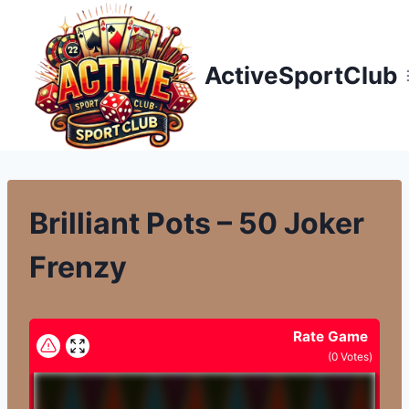
Přeskočit
na
obsah
ActiveSportClub
Brilliant Pots – 50 Joker
Frenzy
Rate Game
(
0
Votes)