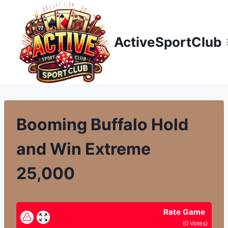
Přeskočit
na
obsah
ActiveSportClub
Booming Buffalo Hold
and Win Extreme
25,000
Rate Game
(
0
Votes)