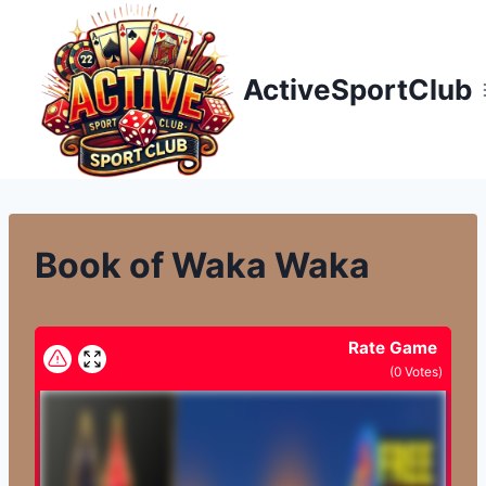
Přeskočit
na
obsah
ActiveSportClub
Book of Waka Waka
Rate Game
(
0
Votes)