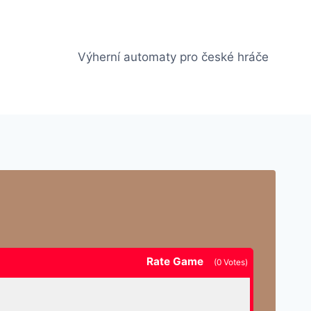
Výherní automaty pro české hráče
Rate Game
(
0
Votes)