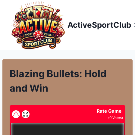
Přeskočit
na
obsah
ActiveSportClub
Blazing Bullets: Hold
and Win
Rate Game
(
0
Votes)