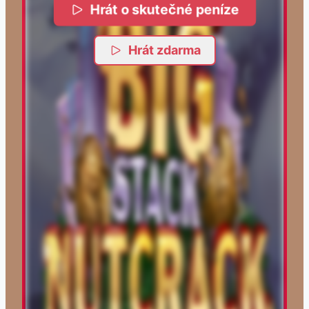
Hrát o skutečné peníze
Hrát zdarma