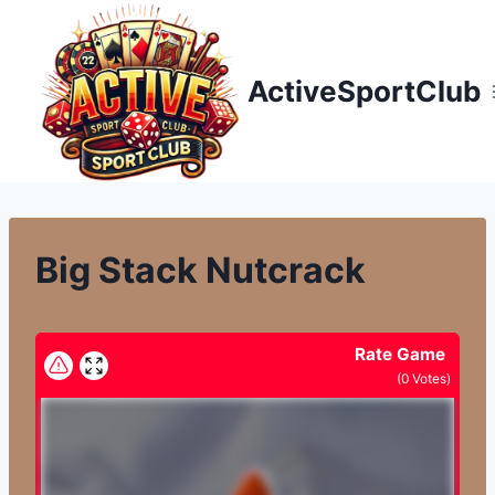
Přeskočit
na
obsah
ActiveSportClub
Big Stack Nutcrack
Rate Game
(
0
Votes)