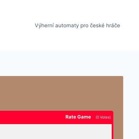
Výherní automaty pro české hráče
Rate Game
(
0
Votes)