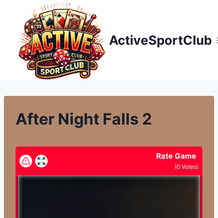
Přeskočit
na
obsah
ActiveSportClub
After Night Falls 2
Rate Game
(
0
Votes)