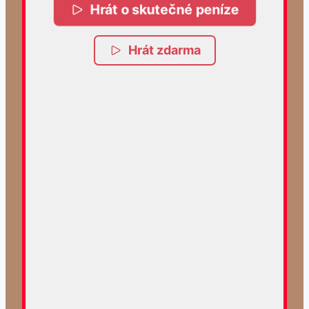
Hrát o skutečné peníze
Hrát zdarma