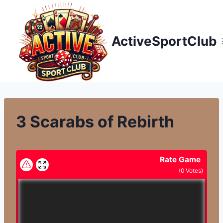
Přeskočit
na
obsah
ActiveSportClub
3 Scarabs of Rebirth
Rate Game
(
0
Votes)