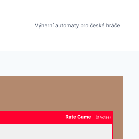
Výherní automaty pro české hráče
Rate Game
(
0
Votes)