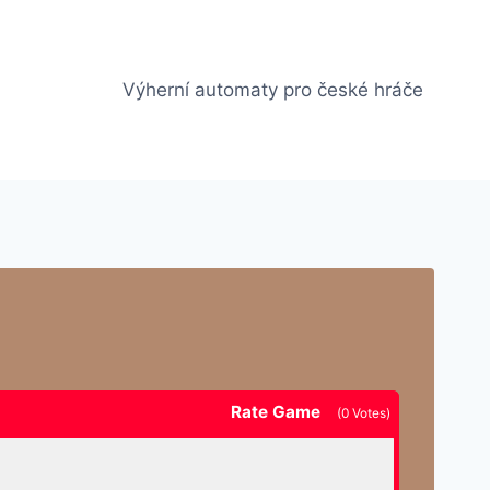
Výherní automaty pro české hráče
Rate Game
(
0
Votes)